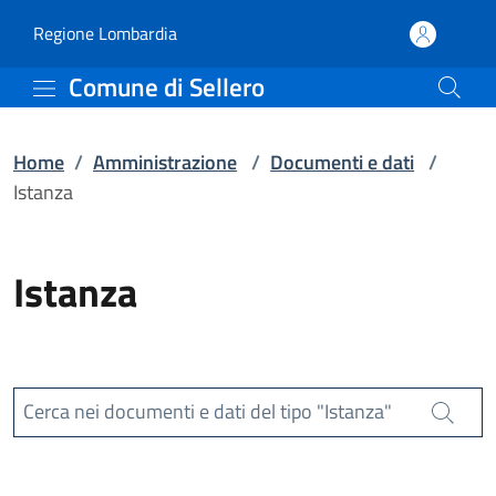
Istanza | Comune di Sell
Vai al contenuto principale
(apre in un'altra scheda).
Regione Lombardia
Comune di Sellero
Home
/
Amministrazione
/
Documenti e dati
/
Istanza
Istanza
Cerca nei documenti e dati del tipo "Istanza"
Cerca