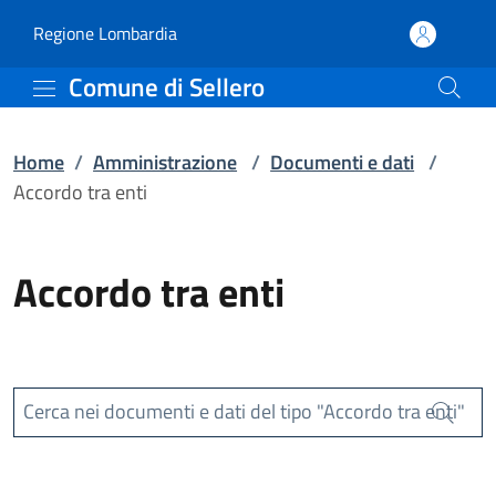
Accordo tra enti | Comun
Vai al contenuto principale
(apre in un'altra scheda).
Regione Lombardia
Comune di Sellero
Home
/
Amministrazione
/
Documenti e dati
/
Accordo tra enti
Accordo tra enti
Cerca nei documenti e dati del tipo "Accordo tra enti"
Cerca