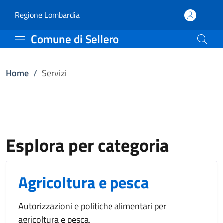
Servizi | Comune di Sell
Vai al contenuto principale
(apre in un'altra scheda).
Regione Lombardia
Comune di Sellero
Home
/
Servizi
Esplora per categoria
Agricoltura e pesca
Autorizzazioni e politiche alimentari per
agricoltura e pesca.