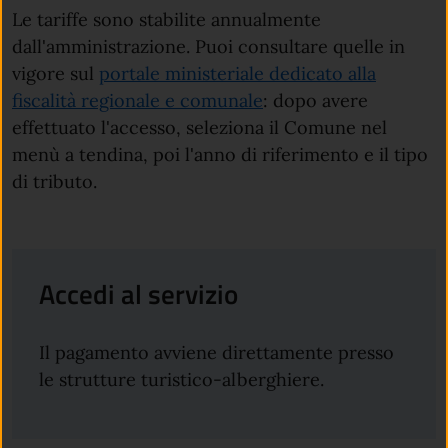
Le tariffe sono stabilite annualmente
dall'amministrazione. Puoi consultare quelle in
vigore sul
portale ministeriale dedicato alla
(apre in un'altra sched
fiscalità regionale e comunale
: dopo avere
effettuato l'accesso, seleziona il Comune nel
menù a tendina, poi l'anno di riferimento e il tipo
di tributo.
Accedi al servizio
Il pagamento avviene direttamente presso
le strutture turistico-alberghiere.