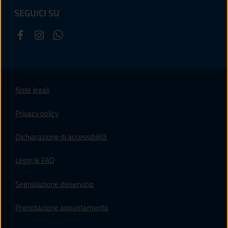
SEGUICI SU
Note legali
Privacy policy
(apre in un'altra scheda).
Dichiarazione di accessibilità
Leggi le FAQ
Segnalazione disservizio
Prenotazione appuntamento