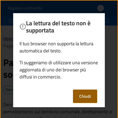
Pagare l'imposta di sogg
Vai al contenuto principale
(apre in un'altra scheda).
Regione Lombardia
Comune di Sellero
La lettura del testo non è
supportata
Home
/
Servizi
/
Turismo
/
Il tuo browser non supporta la lettura
Pagare l'imposta di soggiorno
automatica del testo.
Pagare l'imposta di
Ti suggeriamo di utilizzare una versione
aggiornata di uno dei browser più
soggiorno
diffusi in commercio.
Servizio attivo
Chiudi
Devi pagare l'imposta di soggiorno, dovuta per il
pernottamento sul territorio comunale, direttamente ai