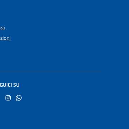
nza
nzioni
GUICI SU
(apre in un'altra scheda).