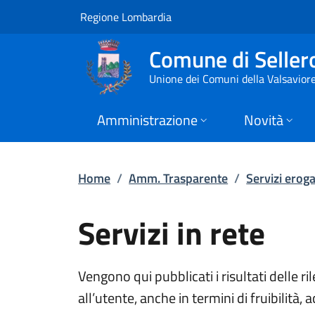
Servizi in rete | Se
Vai al contenuto principale
(apre in un'altra scheda).
Regione Lombardia
Comune di Seller
Unione dei Comuni della Valsavior
Amministrazione
Novità
Home
/
Amm. Trasparente
/
Servizi eroga
Servizi in rete
Vengono qui pubblicati i risultati delle ri
all’utente, anche in termini di fruibilità, a