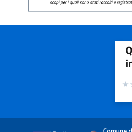
scopi per i quali sono stati raccolti e registra
Q
i
Valuta
Valu
V
Comune di