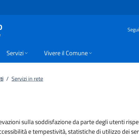
rvizi erogati | Amm. 
o
Segui
e
Servizi
Vivere il Comune
ti
/
Servizi in rete
levazioni sulla soddisfazione da parte degli utenti rispett
ccessibilità e tempestività, statistiche di utilizzo dei serv