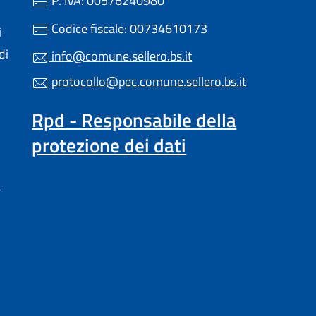
P. IVA: 00576240980
Codice fiscale: 00734610173
i
di
info@comune.sellero.bs.it
protocollo@pec.comune.sellero.bs.it
Rpd - Responsabile della
protezione dei dati
a