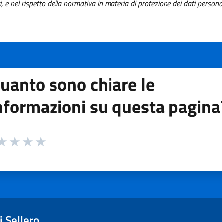
ti, e nel rispetto della normativa in materia di protezione dei dati personal
uanto sono chiare le
nformazioni su questa pagina
 da 1 a 5 stelle la pagina
ta 1 stelle su 5
aluta 2 stelle su 5
Valuta 3 stelle su 5
Valuta 4 stelle su 5
Valuta 5 stelle su 5
 Sellero