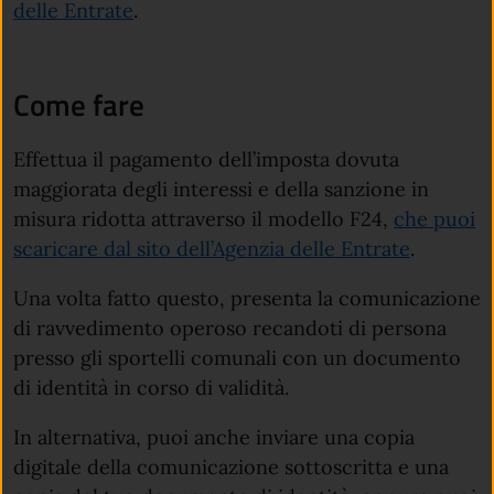
(apre in un'altra scheda).
delle Entrate
.
Come fare
Effettua il pagamento dell’imposta dovuta
maggiorata degli interessi e della sanzione in
misura ridotta attraverso il modello F24,
che puoi
(apre in 
scaricare dal sito dell’Agenzia delle Entrate
.
Una volta fatto questo, presenta la comunicazione
di ravvedimento operoso recandoti di persona
presso gli sportelli comunali con un documento
di identità in corso di validità.
In alternativa, puoi anche inviare una copia
digitale della comunicazione sottoscritta e una