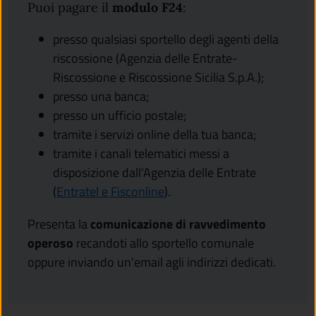
Puoi pagare il
modulo F24
:
presso qualsiasi sportello degli agenti della
riscossione (Agenzia delle Entrate-
Riscossione e Riscossione Sicilia S.p.A.);
presso una banca;
presso un ufficio postale;
tramite i servizi online della tua banca;
tramite i canali telematici messi a
disposizione dall'Agenzia delle Entrate
(apre in un'altra scheda).
(
Entratel e Fisconline
).
Presenta la
comunicazione di ravvedimento
operoso
recandoti allo sportello comunale
oppure inviando un'email agli indirizzi dedicati.