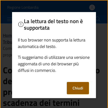
Comunicare il versamento
Vai al contenuto principale
(apre in un'altra scheda).
Regione Lombardia
Comune di Sellero
La lettura del testo non è
supportata
Home
/
Servizi
/
Il tuo browser non supporta la lettura
Tributi, finanze e contravvenzioni
/
automatica del testo.
Comunicare il versamento dell'imposta municipale
propria (Imu) oltre la scadenza dei termini
Ti suggeriamo di utilizzare una versione
aggiornata di uno dei browser più
Comunicare il versamento
diffusi in commercio.
dell'imposta municipale
Chiudi
propria (Imu) oltre la
scadenza dei termini