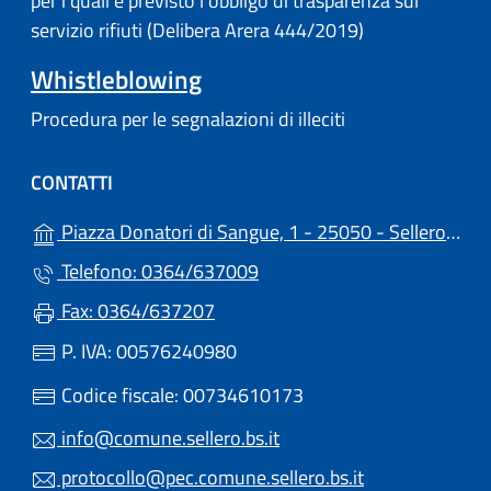
per i quali è previsto l'obbligo di trasparenza sul
servizio rifiuti (Delibera Arera 444/2019)
Whistleblowing
Procedura per le segnalazioni di illeciti
CONTATTI
Piazza Donatori di Sangue, 1 - 25050 - Sellero (BS)
Telefono: 0364/637009
Fax: 0364/637207
P. IVA: 00576240980
Codice fiscale: 00734610173
info@comune.sellero.bs.it
protocollo@pec.comune.sellero.bs.it