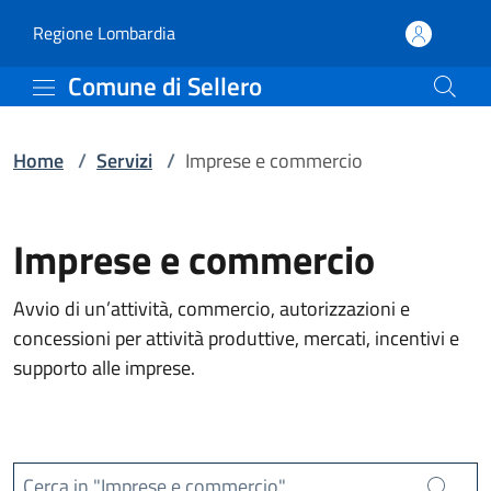
Servizi | Comune di Sell
Vai al contenuto principale
(apre in un'altra scheda).
Regione Lombardia
Comune di Sellero
Home
/
Servizi
/
Imprese e commercio
Imprese e commercio
Avvio di un’attività, commercio, autorizzazioni e
concessioni per attività produttive, mercati, incentivi e
supporto alle imprese.
Cerca in "Imprese e commercio"